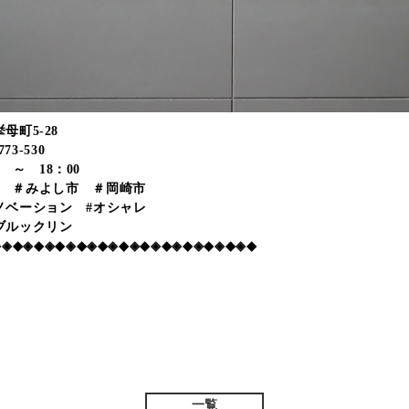
挙母町5-28
73-530
 ～ 18：00
市 ＃みよし市 ＃岡崎市
ノベーション #オシャレ
#ブルックリン
◆◈◆◈◆◈◆◈◆◈◆◈◆◈◆◈◆◈◆◈◆◈◆◈◆
一覧