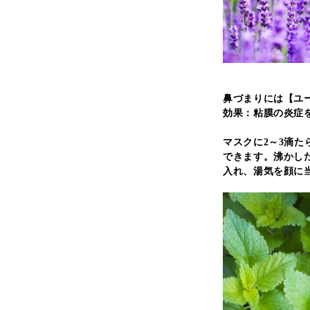
鼻づまりには【ユ
効果：粘膜の炎症
マスクに2～3滴
できます。沸かし
入れ、湯気を顔に