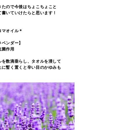
きたので今後はちょこちょこと
て書いていけたらと思います！
ロマオイル＊
ラベンダー】
抗菌作用
ルを数滴垂らし、タオルを浸して
上に暫く置くと辛い目のかゆみも