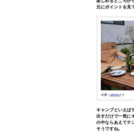
楽しめるところか
元にポイントを見
出典：
cabinet
より
キャンプといえば
出すだけで一気に
の中ならあえてテ
そうですね。