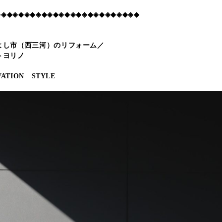
◆◈◆◈◆◈◆◈◆◈◆◈◆◈◆◈◆◈◆◈◆◈◆◈◆
よし市（西三河）のリフォーム／
トヨリノ
ATION STYLE