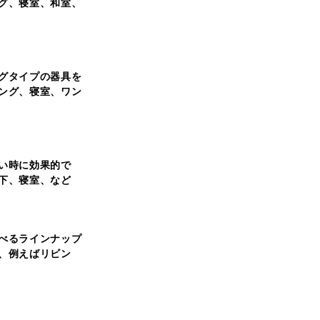
グ、寝室、和室、
グタイプの器具を
ング、寝室、ワン
い時に効果的で
下、寝室、など
べるラインナップ
、例えばリビン