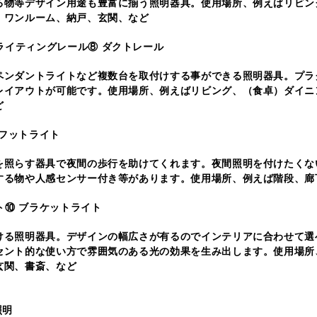
る物等デザイン用途も豊富に揃う照明器具。使用場所、例えばリビン
、ワンルーム、納戸、玄関、など
⑧ ダクトレール
ペンダントライトなど複数台を取付けする事ができる照明器具。プラ
レイアウトが可能です。使用場所、例えばリビング、（食卓）ダイニ
ど
 フットライト
を照らす器具で夜間の歩行を助けてくれます。夜間照明を付けたくな
する物や人感センサー付き等があります。使用場所、例えば階段、廊
⑩ ブラケットライト
ける照明器具。デザインの幅広さが有るのでインテリアに合わせて選
セント的な使い方で雰囲気のある光の効果を生み出します。使用場所
玄関、書斎、など
照明