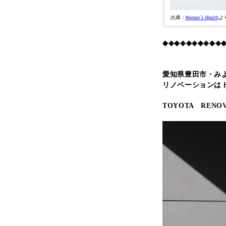
出典：
Woman`s Health
よ
◆◈◆◈◆◈◆◈◆◈
愛知県豊田市・み
リノベーションは
TOYOTA RENOV