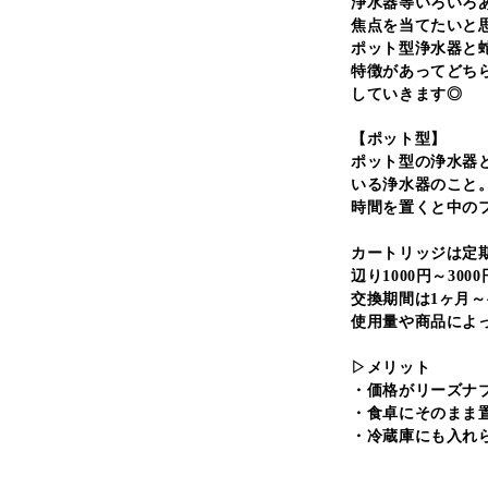
浄水器等いろいろ
焦点を当てたいと
ポット型浄水器と
特徴があってどち
していきます◎
【ポット型】
ポット型の浄水器
いる浄水器のこと
時間を置くと中の
カートリッジは定
辺り1000円～30
交換期間は1ヶ月
使用量や商品によ
▷メリット
・価格がリーズナ
・食卓にそのまま
・冷蔵庫にも入れ