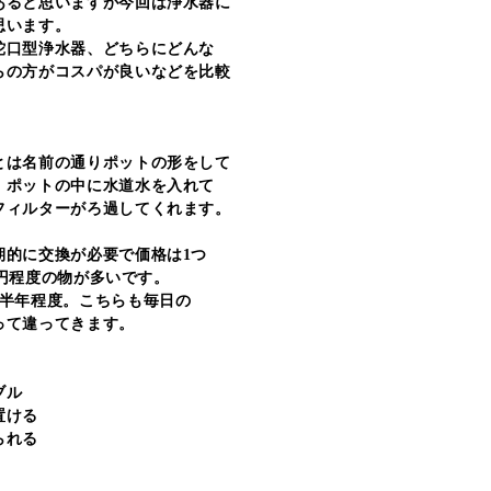
あると思いますが今回は浄水器に
思います。
蛇口型浄水器、どちらにどんな
らの方がコスパが良いなどを比較
とは名前の通りポットの形をして
。ポットの中に水道水を入れて
フィルターがろ過してくれます。
期的に交換が必要で価格は1つ
00円程度の物が多いです。
～半年程度。こちらも毎日の
って違ってきます。
ブル
置ける
られる