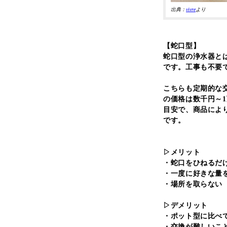
出典：
vivre
より
【蛇口型】
蛇口型の浄水器と
です。工事も不要
こちらも定期的な
の価格は数千円～
目安で、商品によ
です。
▷メリット
・蛇口をひねるだ
・一度に好きな量
・場所を取らない
▷デメリット
・ポット型に比べ
・交換が難しいこ