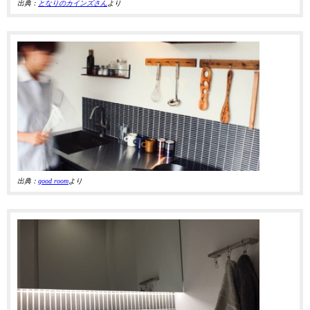
出典：
となりのカインズさん
より
出典：
good room
より