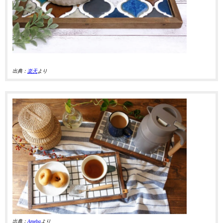
出典：
楽天
より
出典：
Ameba
より